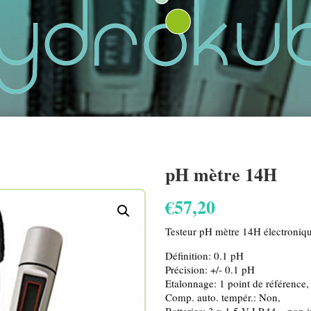
pH mètre 14H
€
57,20
Testeur pH mètre 14H électroniqu
Définition: 0.1 pH
Précision: +/- 0.1 pH
Etalonnage: 1 point de référence,
Comp. auto. tempér.: Non,
Batteries: 3 x 1.5 V LR44 – non i