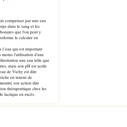
 veut compenser par une eau
orps dans le sang et les
rbonates que l'on peut y
nsforme le calcaire en
 l’eau qui est important
 moins l'utilisation d'une
illustration une eau telle que
ates, mais son pH est acide
L’eau de Vichy est dite
 riche en teneur de
montré son action dite
tion thérapeutique chez les
de lactique en excès.