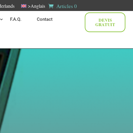
Articles 0
erlands
>Anglais
F.A.Q.
Contact
DEVIS
GRATUIT