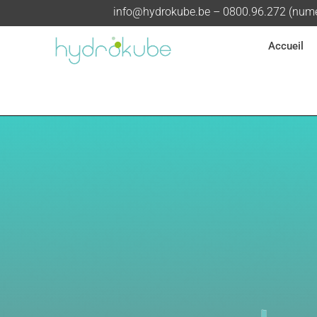
info@hydrokube.be
– 0800.96.272 (numér
Accueil