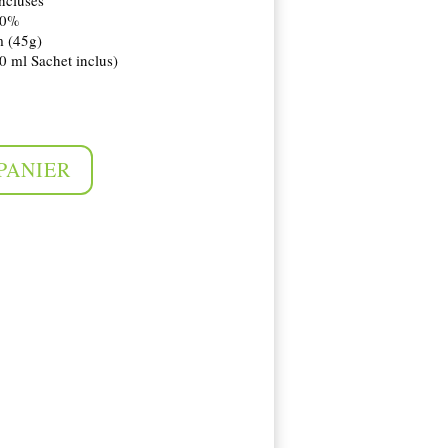
00%
m (45g)
0 ml Sachet inclus)
PANIER