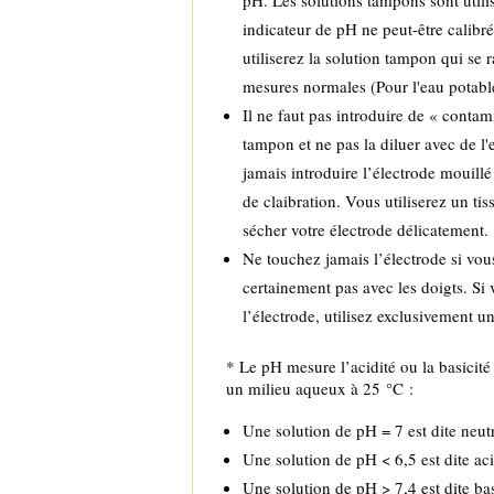
pH. Les solutions tampons sont utilisé
indicateur de pH ne peut-être calibr
utiliserez la solution tampon qui se 
mesures normales (Pour l'eau potab
Il ne faut pas introduire de « contam
tampon et ne pas la diluer avec de l
jamais introduire l’électrode mouillé
de claibration. Vous utiliserez un ti
sécher votre électrode délicatement.
Ne touchez jamais l’électrode si vous
certainement pas avec les doigts. Si 
l’électrode, utilisez exclusivement un
* Le pH mesure l’acidité ou la basicité
un milieu aqueux à 25 °C :
Une solution de pH = 7 est dite neutr
Une solution de pH < 6,5 est dite aci
Une solution de pH > 7,4 est dite ba