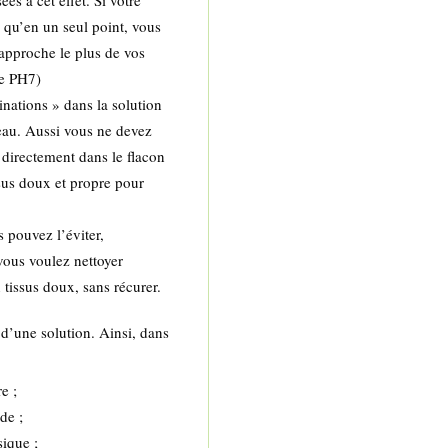
es à cet effet. Si votre
é qu’en un seul point, vous
rapproche le plus de vos
le PH7)
inations » dans la solution
'eau. Aussi vous ne devez
 directement dans le flacon
ssus doux et propre pour
 pouvez l’éviter,
vous voulez nettoyer
 tissus doux, sans récurer.
 d’une solution. Ainsi, dans
e ;
de ;
sique ;