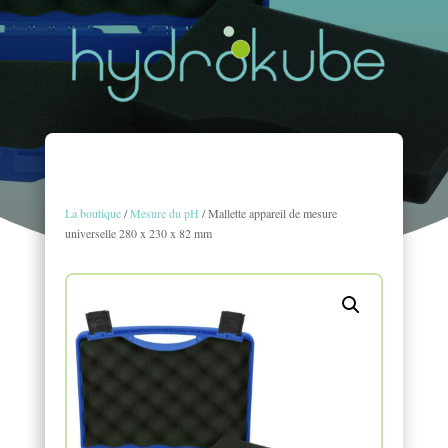
La boutique
/
Mesure du pH
/ Mallette appareil de mesure
universelle 280 x 230 x 82 mm