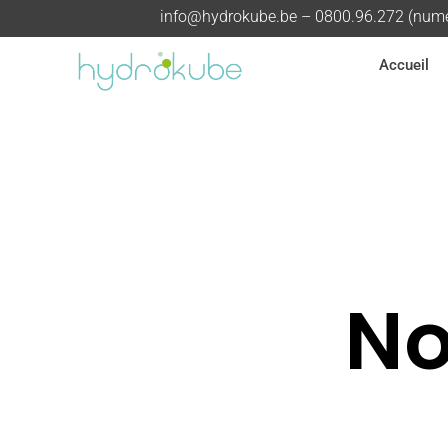
info@hydrokube.be
– 0800.96.272 (numér
Accueil
No