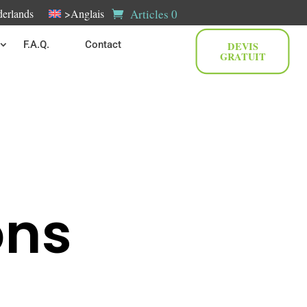
Articles 0
erlands
>Anglais
F.A.Q.
Contact
DEVIS
GRATUIT
ons