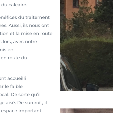
du calcaire.
énéfices du traitement
es. Aussi, ils nous ont
ation et la mise en route
 lors, avec notre
mis en
se en route du
ont accueilli
r le faible
al. De sorte qu’il
 aisé. De surcroît, il
n espace important