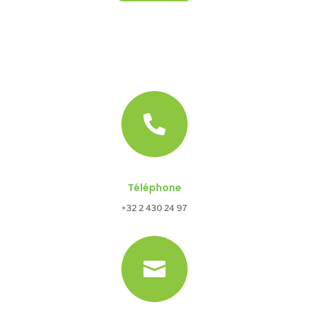

Téléphone
+32 2 430 24 97
