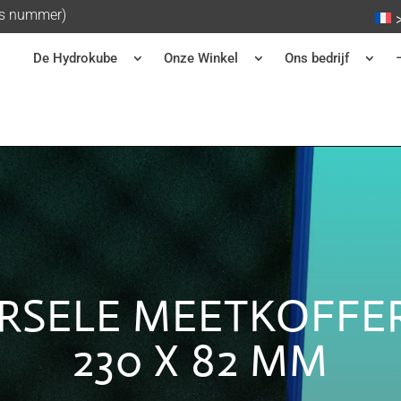
is nummer)
De Hydrokube
Onze Winkel
Ons bedrijf
RSELE MEETKOFFER
230 X 82 MM