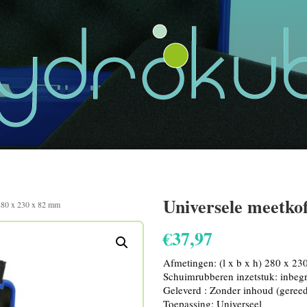
Universele meetko
 280 x 230 x 82 mm
€
37,97
Afmetingen: (l x b x h) 280 x 2
Schuimrubberen inzetstuk: inbeg
Geleverd : Zonder inhoud (gereeds
Toepassing: Universeel