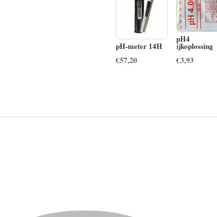
pH4
ijkoplossing
pH-meter 14H
€
3,93
€
57,20