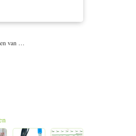
den van …
en