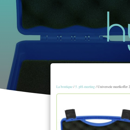
La boutique
/
5. pH-meeting
/ Universele meetkoffer