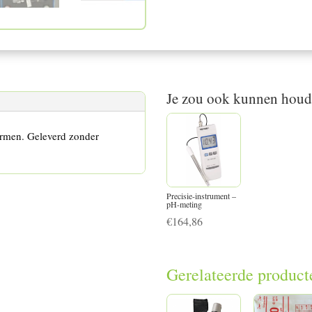
Je zou ook kunnen hou
ermen. Geleverd zonder
Precisie-instrument –
pH-meting
€
164,86
Gerelateerde product