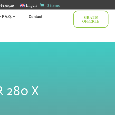
0 items
>Français
Engels
– F.A.Q. –
Contact
GRATIS
OFFERTE
 280 X