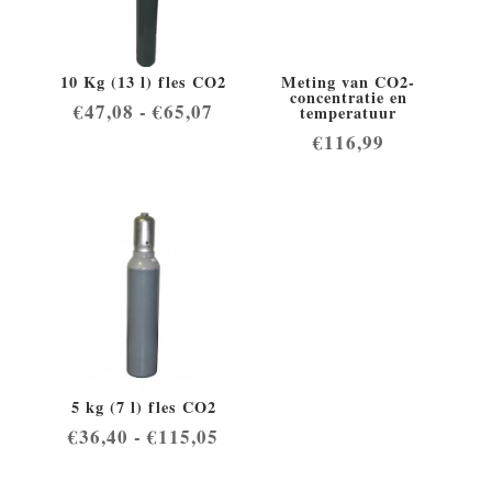
10 Kg (13 l) fles CO2
Meting van CO2-
concentratie en
Prijsklasse:
€
47,08
-
€
65,07
temperatuur
€47,08
€
116,99
tot
€65,07
5 kg (7 l) fles CO2
Prijsklasse:
€
36,40
-
€
115,05
€36,40