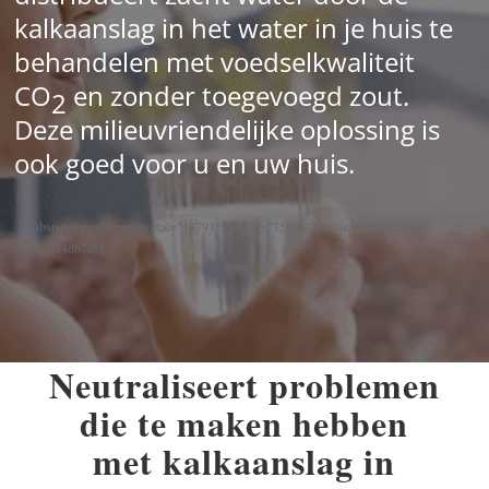
kalkaanslag in het water in je huis te
behandelen met voedselkwaliteit
CO
en zonder toegevoegd zout.
2
Deze milieuvriendelijke oplossing is
ook goed voor u en uw huis.
[hubspot type="form" portal="147935901" id="758f642c-ea1c-4b96-9f58-
f50a4fe4db76"]
Neutraliseert problemen
die te maken hebben
met kalkaanslag in