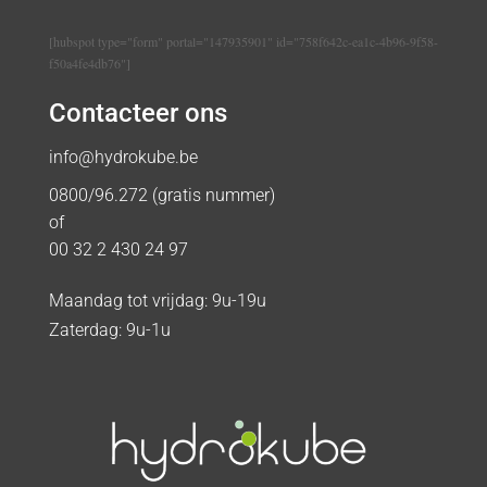
[hubspot type="form" portal="147935901" id="758f642c-ea1c-4b96-9f58-
f50a4fe4db76"]
Contacteer ons
info@hydrokube.be
0800/96.272 (gratis nummer)
of
00 32 2 430 24 97
Maandag tot vrijdag: 9u-19u
Zaterdag: 9u-1u