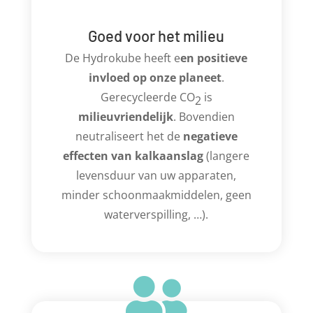
Goed voor het milieu
De Hydrokube heeft e
en positieve
invloed op onze plan
eet
.
Gerecycleerde CO
is
2
mil
ieu
v
riendeli
jk
. Bovendien
neutraliseert het de
negatieve
effecten van kalkaanslag
(langere
levensduur van uw apparaten,
minder schoonmaakmiddelen, geen
waterverspilling, …).
