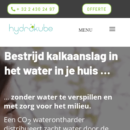
+ 32 2 430 24 97
OFFERTE
Bestrijd kalkaanslag in
het water in je huis …
…
zonder water te verspillen en
met zorg voor het milieu.
Een CO
waterontharder
2
distribueert zacht water door de