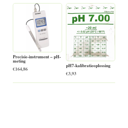
Precisie-instrument – pH-
meting
pH7-kalibratieoplossing
€
164,86
€
3,93