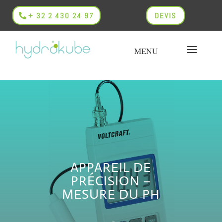
+ 32 2 430 24 97
DEVIS
APPAREIL DE
PRÉCISION –
MESURE DU PH