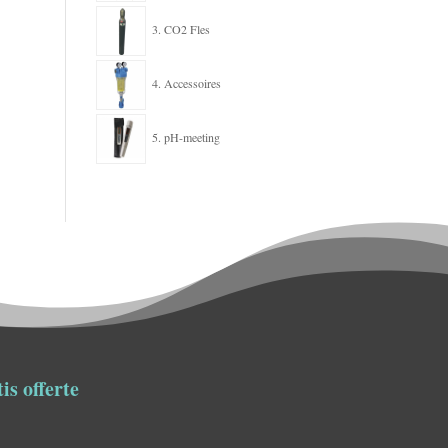
3. CO2 Fles
4. Accessoires
5. pH-meeting
is offerte