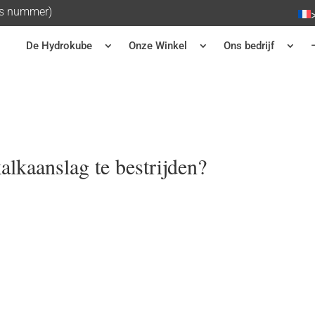
is nummer)
De Hydrokube
Onze Winkel
Ons bedrijf
lkaanslag te bestrijden?