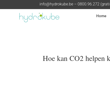
info@hydrokube.be
– 0800.96.272 (grat
Home
Hoe kan CO2 helpen ka