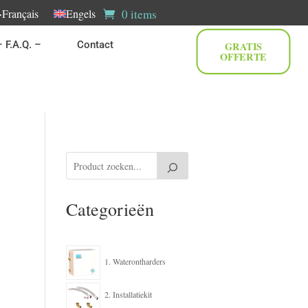
0 items
>Français
Engels
– F.A.Q. –
Contact
GRATIS
OFFERTE
Categorieën
1. Waterontharders
2. Installatiekit