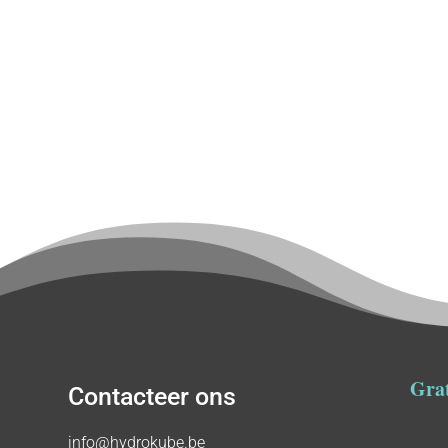
Grat
Contacteer ons
info@hydrokube.be