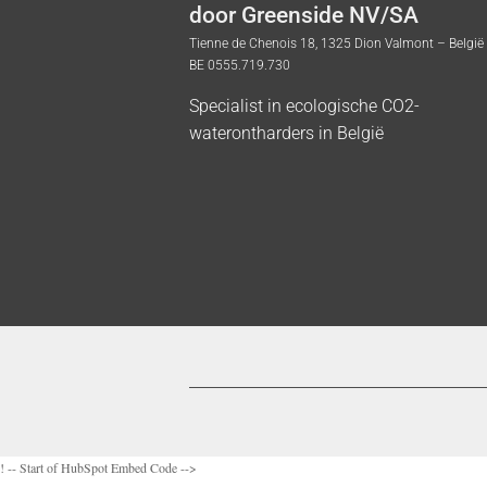
door Greenside NV/SA
Tienne de Chenois 18, 1325 Dion Valmont – België
BE 0555.719.730
Specialist in ecologische CO2-
waterontharders in België
! -- Start of HubSpot Embed Code -->