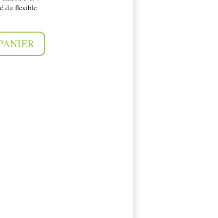
té du flexible
PANIER