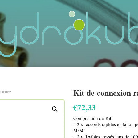
Kit de connexion 
de 100cm
€
72,33
Composition du Kit :
– 2 x raccords rapides en laiton 
M3/4″
– 2 x flexibles tressés inox de 1