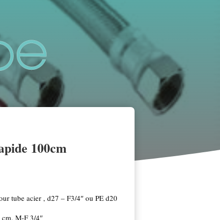
rapide 100cm
pour tube acier , d27 – F3/4″ ou PE d20
00 cm, M-F 3/4″