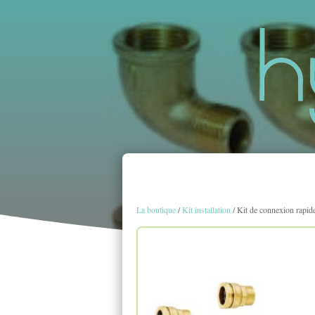
La boutique
/
Kit installation
/ Kit de connexion rapi