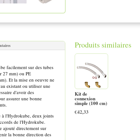
Produits similaires
ntaires
kube facilement sur des tubes
ur 27 mm) ou PE
mm). Et la mise en oeuvre ne
yau existant ou utiliser une
essaire d'avoir des
Kit de
connexion
our assurer une bonne
simple (100 cm)
nts.
€
42,33
e à l'Hydrokube, deux joints
raccords de l'Hydrokube.
e ajouté directement sur
enir la bonne direction des