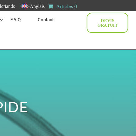
Articles 0
erlands
>Anglais
F.A.Q.
Contact
DEVIS
GRATUIT
PIDE