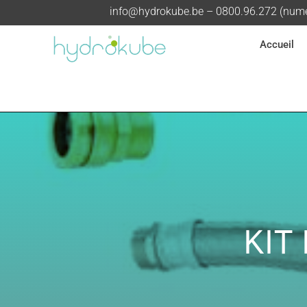
info@hydrokube.be
– 0800.96.272 (numér
Accueil
KIT