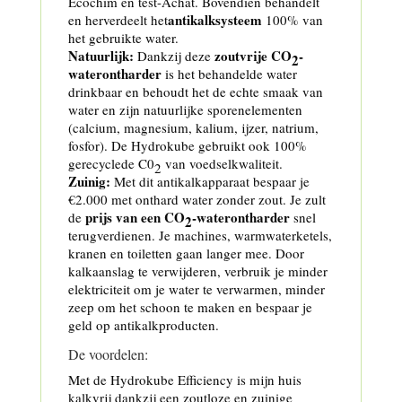
Ecochim en test-Achat. Bovendien behandelt
antikalksysteem
en herverdeelt het
100% van
het gebruikte water.
Natuurlijk:
zoutvrije CO
-
Dankzij deze
2
waterontharder
is het behandelde water
drinkbaar en behoudt het de echte smaak van
water en zijn natuurlijke sporenelementen
(calcium, magnesium, kalium, ijzer, natrium,
fosfor). De Hydrokube gebruikt ook 100%
gerecyclede C0
van voedselkwaliteit.
2
Zuinig:
Met dit antikalkapparaat bespaar je
€2.000 met onthard water zonder zout. Je zult
prijs van een CO
-waterontharder
de
snel
2
terugverdienen. Je machines, warmwaterketels,
kranen en toiletten gaan langer mee. Door
kalkaanslag te verwijderen, verbruik je minder
elektriciteit om je water te verwarmen, minder
zeep om het schoon te maken en bespaar je
geld op antikalkproducten.
De voordelen:
Met de Hydrokube Efficiency is mijn huis
kalkvrij dankzij een zoutloze en zuinige