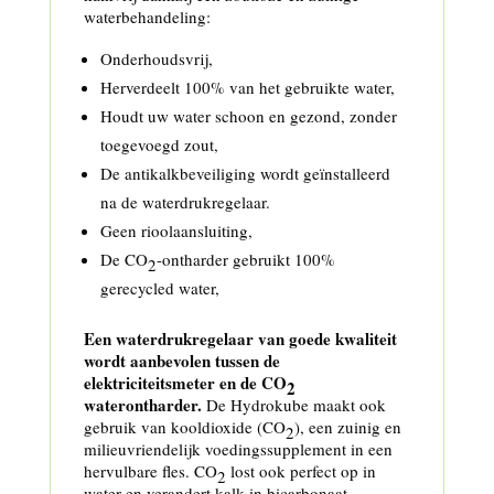
waterbehandeling:
Onderhoudsvrij,
Herverdeelt 100% van het gebruikte water,
Houdt uw water schoon en gezond, zonder
toegevoegd zout,
De antikalkbeveiliging wordt geïnstalleerd
na de waterdrukregelaar.
Geen rioolaansluiting,
De CO
-ontharder gebruikt 100%
2
gerecycled water,
Een waterdrukregelaar van goede kwaliteit
wordt aanbevolen tussen de
elektriciteitsmeter en de CO
2
waterontharder.
De Hydrokube maakt ook
gebruik van kooldioxide (CO
), een zuinig en
2
milieuvriendelijk voedingssupplement in een
hervulbare fles. CO
lost ook perfect op in
2
water en verandert kalk in bicarbonaat.