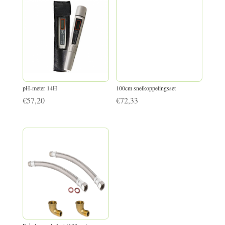
pH-meter 14H
100cm snelkoppelingsset
€
57,20
€
72,33