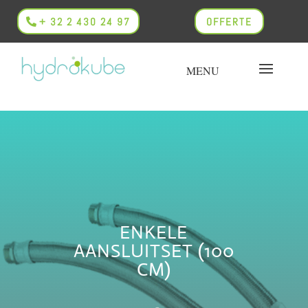
+ 32 2 430 24 97
OFFERTE
ENKELE
AANSLUITSET (100
CM)