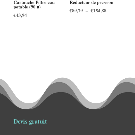
Cartouche Filtre eau
Réducteur de pression
potable (90 µ)
Plage
€
89,79
–
€
154,88
€
43,94
de
prix :
€89,79
à
€154,88
Devis gratuit