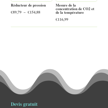
Réducteur de pression
Mesure de la
concentration de CO2 et
Plage
€
89,79
–
€
154,88
de la température
de
€
116,99
prix :
€89,79
à
€154,88
Devis gratuit