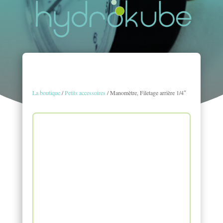
La boutique
/
Petits accessoires
/ Manomètre, Filetage arrière 1/4″